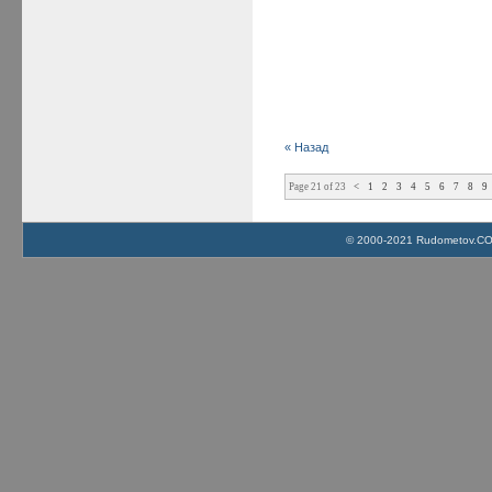
« Назад
Page 21 of 23
<
1
2
3
4
5
6
7
8
9
© 2000-2021 Rudometov.COM 