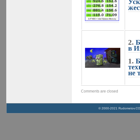
Уск
жес
2.
Б
в И
1.
Б
тех
не 
Comments are closed
© 2000-2021 Rudometov.COM 