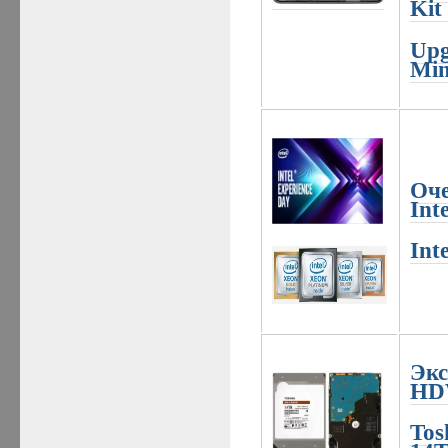
Kit
Upg
Min
Оче
Inte
Int
Экс
HD
Tos