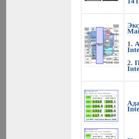
14
Экс
Mai
1.
А
Int
2.
П
Int
Ада
Int