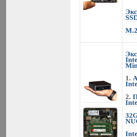
Экс
SS
M.2
Экс
Int
Min
1.
А
Int
2.
П
Int
32G
NU
Int