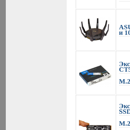
ASU
и 
Экс
CT
M.2
Экс
SS
M.2