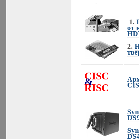
.
1.
от 
HD
2.
Н
тве
CISC
Ар
&
CIS
RISC
Syn
DS
Syn
DS