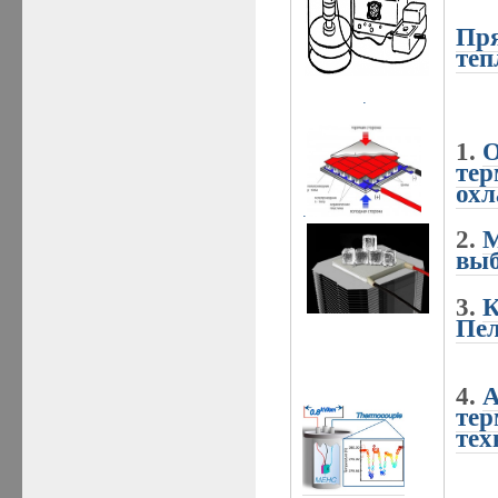
Пря
теп
.
1.
О
тер
охл
.
2.
М
выб
3.
К
Пел
4.
А
тер
тех