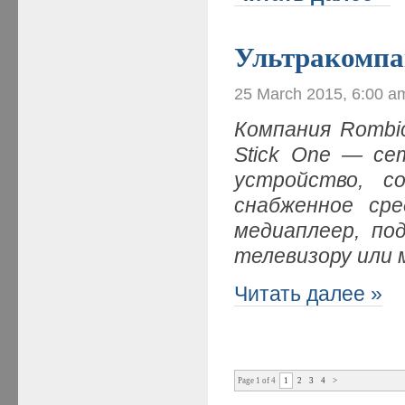
Ультракомпа
25 March 2015, 6:00 a
Компания
Rombi
Stick
One — сет
устройство, с
снабженное ср
медиаплеер, по
телевизору или
Читать далее »
Page 1 of 4
1
2
3
4
>