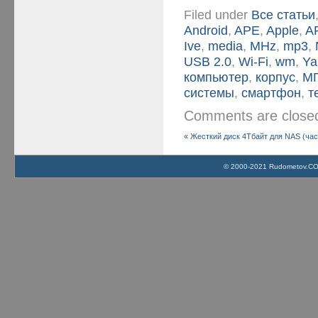
Filed under
Все статьи
Android
,
APE
,
Apple
,
A
Ive
,
media
,
MHz
,
mp3
,
USB 2.0
,
Wi-Fi
,
wm
,
Ya
компьютер
,
корпус
,
М
системы
,
смартфон
,
т
Comments are clos
«
Жесткий диск 4Тбайт для NAS (час
© 2000-2021 Rudometov.COM 