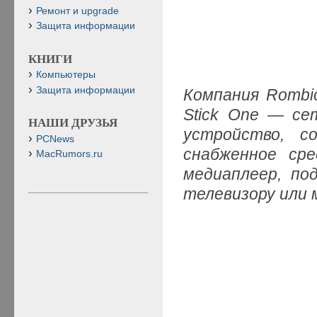
Ремонт и upgrade
Защита информации
КНИГИ
Компьютеры
Защита информации
Компания
Rombi
Stick
One — сет
НАШИ ДРУЗЬЯ
устройство, с
PCNews
снабженное ср
MacRumors.ru
медиаплеер, по
телевизору или