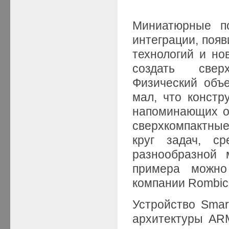
Миниатюрные по
интеграции, поя
технологий и но
создать свер
Физический объ
мал, что констр
напоминающих о
сверхкомпактны
круг задач, ср
разнообразной 
примера можно
компании Rombic
Устройство Smar
архитектуры AR