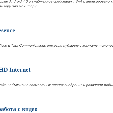
орме Android 4.0 и снабженное средствами
Wi-
Fi, анонсировано
визору или монитору
esence
Cisco и Tata
Communications открыли публичную комнату телепр
D Internet
аФон объявили о совместных планах внедрения и развития моб
абота с видео