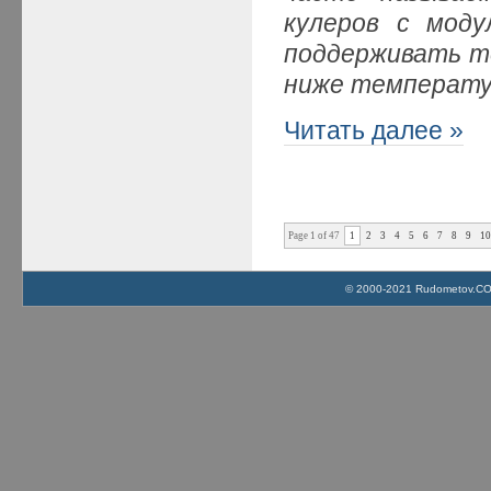
кулеров с мод
поддерживать т
ниже температу
Читать далее »
Page 1 of 47
1
2
3
4
5
6
7
8
9
1
© 2000-2021 Rudometov.COM 