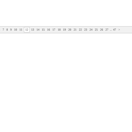
6
7
8
9
10
11
12
13
14
15
16
17
18
19
20
21
22
23
24
25
26
27
...
47
>