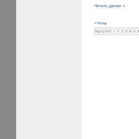
Читать далее »
« Назад
Page 12 of 47
<
1
2
3
4
5