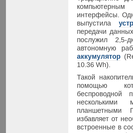
компьютерным
интерфейсы. Одн
выпустила
уст
передачи данны
послужил 2,5-
автономную раб
аккумулятор
(Re
10.36 Wh).
Такой накопител
помощью кот
беспроводной 
несколькими 
планшетными 
избавляет от не
встроенные в со