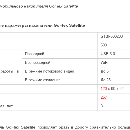
д мобильного накопителя
GoFlex Satellite
ые параметры накопителя
GoFlex Satellite
STBF500200
500
Проводной
USB 3.0
Беспроводной
WiFi
 работы в
В режиме потокового видео
До 5
В режиме ожидания
До 25
120
х 90 х 22
267
ля, лет
3
ь GoFlex Satellite позволяет брать в дорогу сравнительно бол