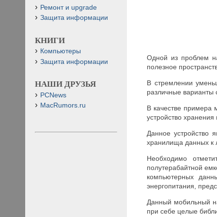
Ремонт и upgrade
Защита информации
КНИГИ
Компьютеры
Одной из проблем н
Защита информации
полезное пространств
В стремлении уменьш
НАШИ ДРУЗЬЯ
различные варианты 
PCNews
MacRumors.ru
В качестве примера 
устройство хранения 
Данное устройство 
хранилища данных к 
Необходимо отмети
полутерабайтной емко
компьютерных данны
энергопитания, пред
Данный мобильный н
при себе целые библи