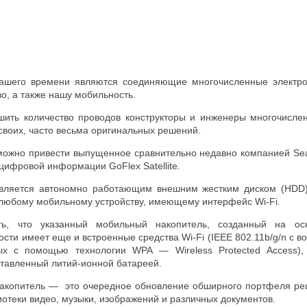
ашего времени являются соединяющие многочисленные электро
о, а также нашу мобильность.
ить количество проводов конструкторы и инженеры многочислен
своих, часто весьма оригинальных решений.
можно привести выпущенное сравнительно недавно компанией Sea
цифровой информации GoFlex Satellite
.
является автономно работающим внешним жестким диском (HDD)
любому мобильному устройству, имеющему интерфейс Wi-Fi.
ть, что указанный мобильный накопитель, созданный на о
сти имеет еще и встроенные средства Wi-Fi (IEEE 802.11b/g/n с
х с помощью технологии WPA — Wireless Protected Access),
ставленный литий-ионной батареей.
акопитель — это очередное обновление обширного портфеля реш
отеки видео, музыки, изображений и различных документов.