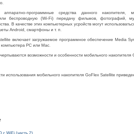
о.
 аппаратно-программные средства данного накопителя, м
или беспроводную (Wi-Fi) передачу фильмов, фотографий, м
тва. В качестве этих компьютерных усройств могут использоваться
ты Android, смартфоны и т. п.
atellite включает загружаемое программное обеспечение Media Sy
 компьютера PC или Mac.
счерпываются возможности и особенности мобильного накопителя Go
ти использования мобильного накопителя GoFlex Satellite приве
е
с WiFi (часть 2)