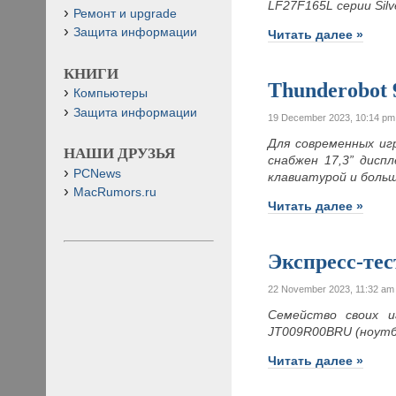
LF27F165L серии Silv
Ремонт и upgrade
Защита информации
Читать далее »
КНИГИ
Thunderobot 
Компьютеры
Защита информации
19 December 2023, 10:14 pm
Для современных иг
НАШИ ДРУЗЬЯ
снабжен 17,3” дисп
PCNews
клавиатурой и боль
MacRumors.ru
Читать далее »
Экспресс-те
22 November 2023, 11:32 am
Семейство своих и
JT009R00BRU (ноутбу
Читать далее »