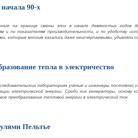
начала 90-х
нные на границе смены эпох в начале девяностых годов дв
м и по показателям производительности, и по удобству испол
и, которые многим казались даже неисчерпаемыми, удивляли со
разование тепла в электричество
сследовательских лабораториях ученые и инженеры постоянно
ации электрической энергии. Среди них генераторы, основу 
мое преобразование тепловой энергии в электрический ток
дулями Пельтье