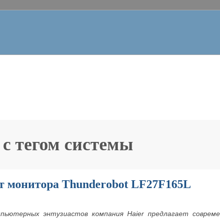
 с тегом
системы
ст монитора Thunderobot LF27F165L
мпьютерных энтузиастов компания Haier предлагает совреме