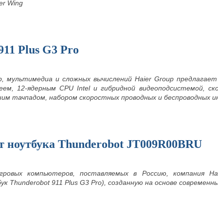
er Wing
911 Plus G3 Pro
р, мультимедиа и сложных вычислений Haier Group предлагает
леем, 12-ядерным CPU Intel и гибридной видеоподсистемой, 
шим тачпадом, набором скоростных проводных и беспроводных и
ст ноутбука Thunderobot JT009R00BRU
гровых компьютеров, поставляемых в Россию, компания Ha
к Thunderobot 911 Plus G3 Pro), созданную на основе совреме