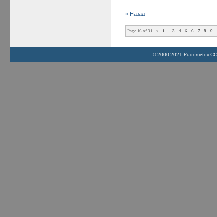
« Назад
Page 16 of 31
<
1
...
3
4
5
6
7
8
9
© 2000-2021 Rudometov.COM 