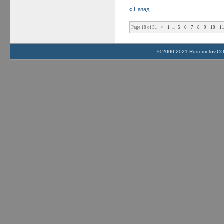
« Назад
Page 18 of 31
<
1
...
5
6
7
8
9
10
1
© 2000-2021 Rudometov.COM 