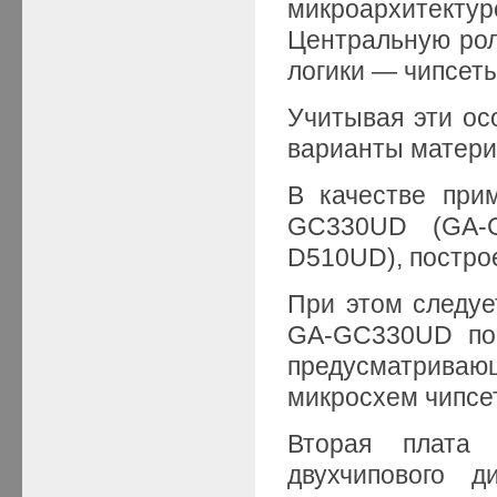
микроархитектур
Центральную рол
логики — чипсеты
Учитывая эти ос
варианты материн
В качестве при
GC330UD (GA-
D510UD), построен
При этом следуе
GA-GC330UD пос
предусматриваю
микросхем чипсет
Вторая плата
двухчипового д