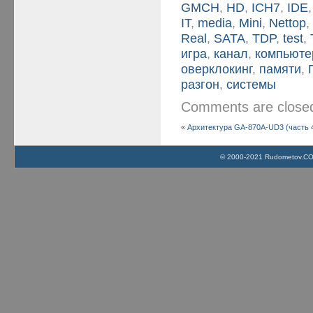
GMCH
,
HD
,
ICH7
,
IDE
IT
,
media
,
Mini
,
Nettop
Real
,
SATA
,
TDP
,
test
,
игра
,
канал
,
компьюте
оверклокинг
,
памяти
,
разгон
,
системы
Comments are clos
«
Архитектура GA-870A-UD3 (часть 
© 2000-2021 Rudometov.COM 