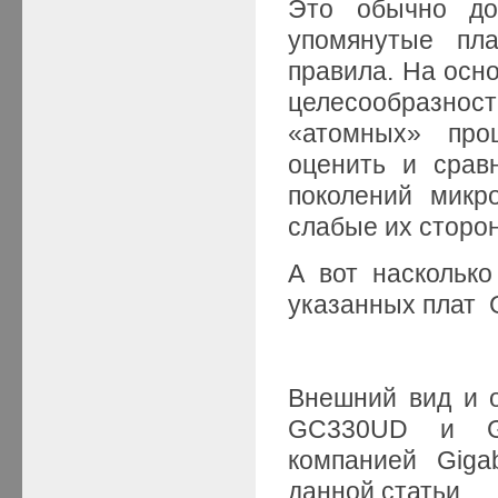
Это обычно до
упомянутые пл
правила. На осн
целесообразност
«атомных» проц
оценить и срав
поколений микр
слабые их сторо
А вот наскольк
указанных плат
Внешний вид и 
GC330UD и GA
компанией Gig
данной статьи.