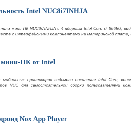
льность Intel NUC8i7INHJA
устила мини-ПК NUC8i7INHJA с 4-ядерным Intel Core i7-8565U,
месте с интерфейсными компонентами на материнской плате, 
мини-ПК от Intel
 мобильных процессоров седьмого поколения Intel Core, кон
тов NUC для самостоятельной сборки пользователями ком
дроид Nox App Player