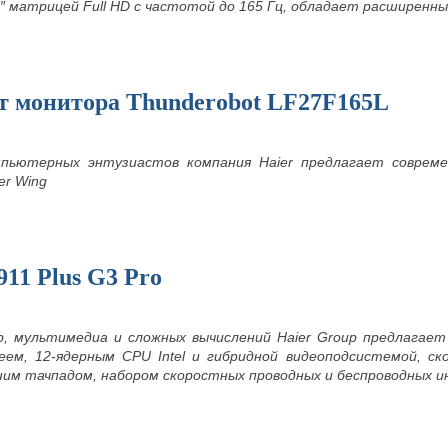
7″ матрицей
Full
HD c частотой до 165 Гц, обладает расширенн
ст монитора Thunderobot LF27F165L
мпьютерных энтузиастов компания Haier предлагает совреме
er Wing
911 Plus G3 Pro
р, мультимедиа и сложных вычислений Haier Group предлагает
леем, 12-ядерным CPU Intel и гибридной видеоподсистемой, 
шим тачпадом, набором скоростных проводных и беспроводных и