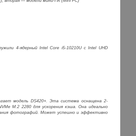
), вторая — модели мини-ПК (Mini PC)
жили 4-ядерный Intel Core i5-10210U с Intel UHD
агает модель DS420+. Эта система оснащена 2-
VMe M.2 2280 для ускорения кэша. Она идеально
ования фотографий. Может успешно и эффективно