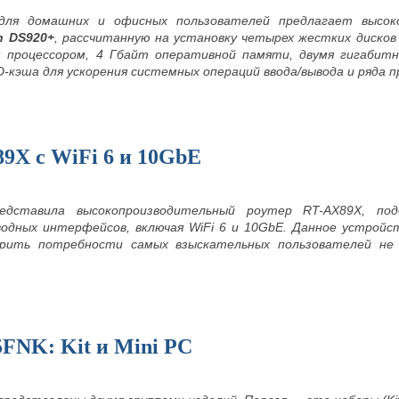
 для домашних и офисных пользователей предлагает высок
n DS920+
, рассчитанную на установку четырех жестких диско
м процессором, 4 Гбайт оперативной памяти, двумя гигабит
-кэша для ускорения системных операций ввода/вывода и ряда 
9X c WiFi 6 и 10GbE
едставила высокопроизводительный роутер RT-AX89X, по
водных интерфейсов, включая WiFi 6 и 10GbE. Данное устройс
орить потребности самых взыскательных пользователей не
5FNK: Kit и Mini PC