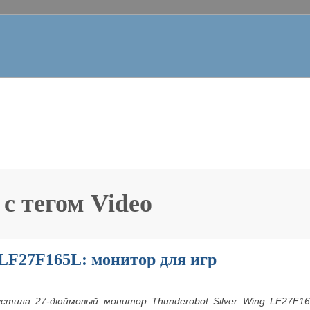
 с тегом
Video
LF27F165L: монитор для игр
пустила 27-дюймовый монитор
Thunderobot
Silver
Wing
LF27
F16