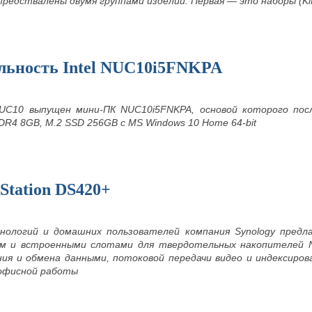
 предствалены двумя группами изделий. Первая — это наборы (Kit
льность Intel NUC10i5FNKPA
NUC10 выпущен мини-ПК NUC10i5FNKPA, основой которого послу
DR4 8GB, M.2 SSD 256GB с MS Windows 10 Home 64-bit
kStation DS420+
нологий и домашних пользователей компания Synology предл
м и встроенными слотами для твердотельных накопителей N
ния и обмена данными, потоковой передачи видео и индексир
 офисной работы