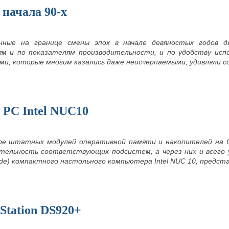
начала 90-х
нные на границе смены эпох в начале девяностых годов дв
м и по показателям производительности, и по удобству испол
и, которые многим казались даже неисчерпаемыми, удивляли со
 PC Intel NUC10
ре штатных модулей оперативной памяти и накопителей на 
тельность соответствующих подсистем, а через них и всего 
ade) компактного настольного компьютера Intel NUC 10, предс
kStation DS920+