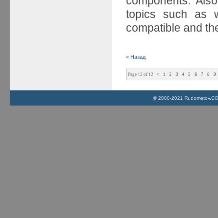
components. Also
topics such as
compatible and th
« Назад
Page 12 of 12
<
1
2
3
4
5
6
7
8
9
© 2000-2021 Rudometov.COM 