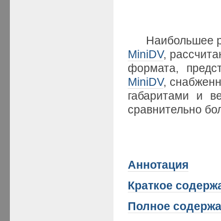
Наибольшее рас
MiniDV
, рассчит
формата, пред
MiniDV
, снабжен
габаритами и в
сравнительно бо
Аннотация
Краткое содерж
Полное содерж