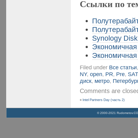
Ссылки по те
Полутерабайт
Полутерабайт
Synology Disk
Экономичная 
Экономичная 
Filed under
Все статьи
NY
,
open
,
PR
,
Pre
,
SA
диск
,
метро
,
Петербур
Comments are clos
«
Intel Partners Day (часть 2)
© 2000-2021 Rudometov.COM 