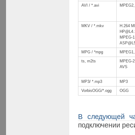
AVI / *.avi
MPEG2,
MKV / *.mkv
H.264 M
HP@L4.
MPEG-1,
ASP@L
MPG / *mpg
MPEG1,
ts, m2ts
MPEG-2,
AVS
MP3/ *.mp3
MP3
VorbisOGG/*.ogg
OGG
В следующей ч
подключении ре