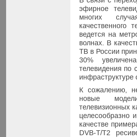
эфирное телеви
многих случа
качественного 
ведется на мет
волнах. В качес
ТВ в России прин
30% увеличен
телевидения по 
инфраструктуре с
К сожалению, н
новые модел
телевизионных ка
целесообразно и
качестве пример
DVB-T/T2 реси