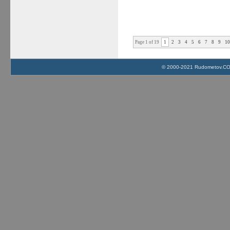
Page 1 of 19
1
2
3
4
5
6
7
8
9
1
© 2000-2021 Rudometov.COM 