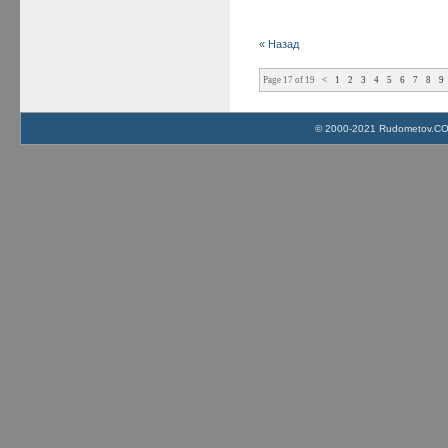
« Назад
Page 17 of 19
<
1
2
3
4
5
6
7
8
9
© 2000-2021 Rudometov.COM 