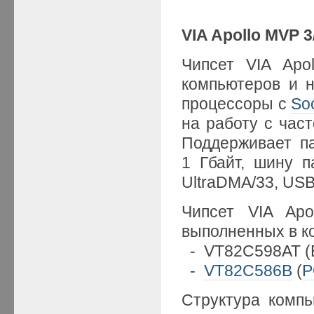
VIA Apollo MVP 
Чипсет VIA Apo
компьютеров и н
процессоры с
So
на работу с част
Поддерживает 
1 Гбайт, шину п
UltraDMA/33, USB, 
Чипсет VIA Apo
выполненных в к
- VT82C598AT (
-
VT82C586B
(
P
Структура комп