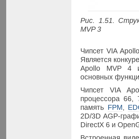
Рис. 1.51.
Струк
MVP 3
Чипсет VIA Apol
Является конкур
Apollo MVP 4 и
основных функци
Чипсет VIA Ap
процессора 66, 
память
FPM
,
ED
2D/3D AGP-графи
DirectX 6 и OpenG
Встроенная виде