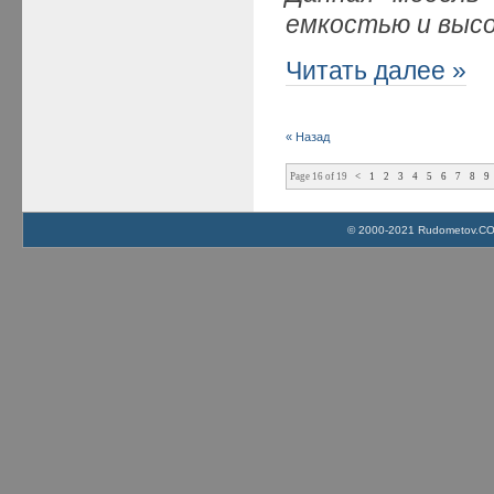
емкостью и выс
Читать далее »
« Назад
Page 16 of 19
<
1
2
3
4
5
6
7
8
9
© 2000-2021 Rudometov.COM 