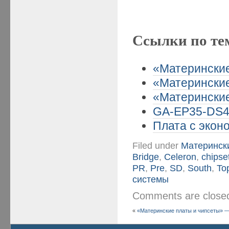
Ссылки по те
«Материнские 
«Материнские
«Материнские 
GA-EP35-DS4 
Плата с эконо
Filed under
Матерински
Bridge
,
Celeron
,
chipse
PR
,
Pre
,
SD
,
South
,
To
системы
Comments are clos
«
«Материнские платы и чипсеты» — 4