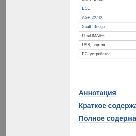
ECC
AGP 2X/4X
South Bridge
UltraDMA/66
USB, портов
PCI-устройства
Аннотация
Краткое
содержа
Полное содержа