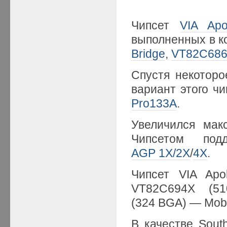
Чипсет
VIA Apo
выполненных в к
Bridge
,
VT82C68
Спустя некотор
вариант этого ч
Pro133A
.
Увеличился мак
Чипсетом под
AGP 1X/2X
/
4X
.
Чипсет VIA Apo
VT82C694X (5
(324 BGA) — Mobi
В качестве Sout