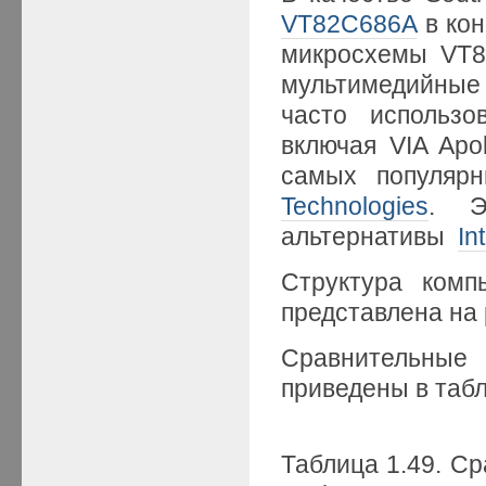
VT82C686A
в кон
микросхемы VT8
мультимедийные
часто использо
включая VIA Apo
самых популяр
Technologies
. Эт
альтернативы
In
Структура ком
представлена на
Сравнительные
приведены в табл
Таблица 1.49. Ср