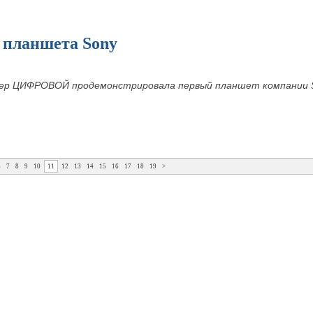
 планшета Sony
тер ЦИФРОВОЙ продемонстрировала первый планшет компании 
6
7
8
9
10
11
12
13
14
15
16
17
18
19
>