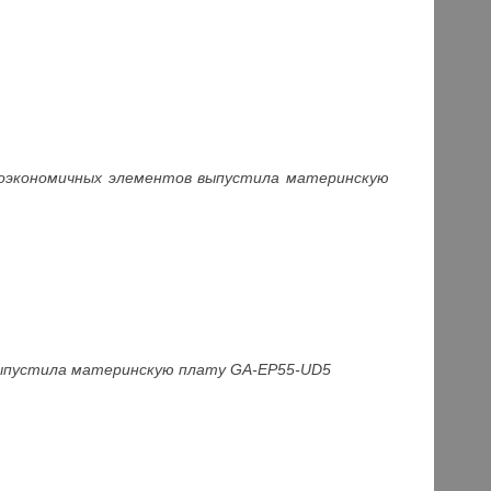
ргоэкономичных элементов выпустила материнскую
выпустила материнскую плату GA-E
P55-UD5