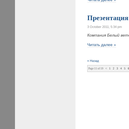
Презентация
3 October 2011, 5:34 pm
Компания Белый ве
Читать далее »
« Назад
Page 11 of 19
<
1
2
3
4
5