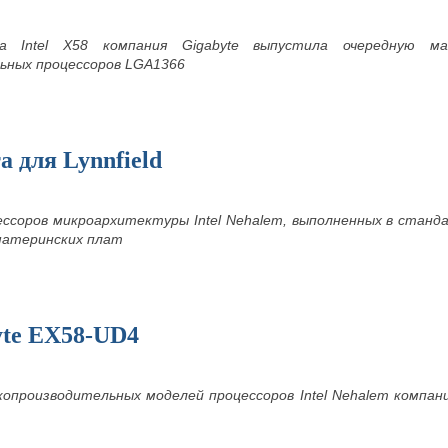
ета
Intel
X58 компания
Gigabyte выпустила очередную м
ьных процессоров
LGA1366
а для Lynnfield
ессоров микроархитектуры Intel Nehalem, выполненных в станд
атеринских плат
yte EX58-UD4
копроизводительных моделей процессоров Intel Nehalem компа