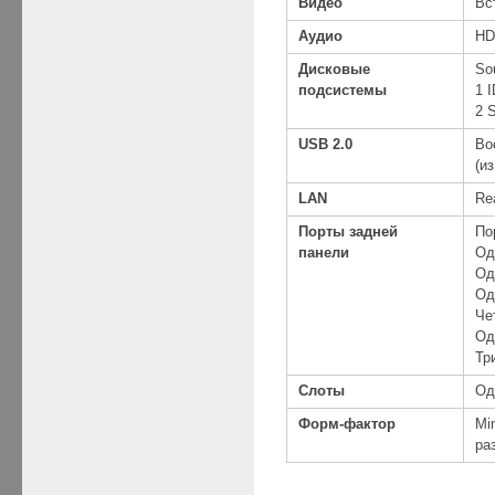
Видео
Вс
Аудио
HD
Дисковые
So
подсистемы
1 
2 
USB 2.0
Во
(и
LAN
Re
Порты задней
По
панели
Од
Од
Од
Че
Од
Тр
Слоты
Од
Форм-фактор
Min
ра