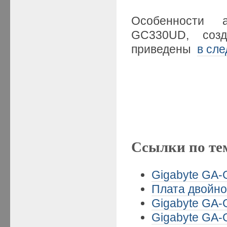
Особенности 
GC330UD, созда
приведены
в сл
Ссылки по те
Gigabyte GA-
Плата двойног
Gigabyte GA-
Gigabyte GA-