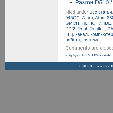
Разгон D510 
Filed under
Все статьи
945GС
,
Atom
,
Atom 33
GMCH
,
HD
,
ICH7
,
IDE
PS/2
,
Real
,
Realtek
,
S
ГГц
,
канал
,
компьюте
работа
,
системы
Comments are clos
«
Gigabyte GA-EP55-UD5 (часть 4)
© 2000-2021 Rudometov.COM 