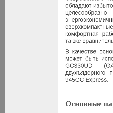
обладают избыто
целесообразн
энергоэконо
сверxкомпактны
комфортная раб
также сравнител
В качестве осн
может быть испо
GC330UD (GA
двухъядерного п
945GС Express.
Основные п