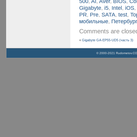
500
,
AI
,
Aver
,
BIOS
,
Co
Gigabyte
,
i5
,
Intel
,
iOS
PR
,
Pre
,
SATA
,
test
,
To
мобильные
,
Петербур
Comments are clos
«
Gigabyte GA-EP55-UD5 (часть 3)
© 2000-2021 Rudometov.COM 