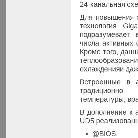
24-канальная сх
Для повышения э
технология Gig
подразумевает 
числа активных 
Кроме того, данн
теплообразован
охлажденияи даж
Встроенные в а
традиционно 
температуры, вр
В дополнение к 
UD5 реализован
@BIOS,