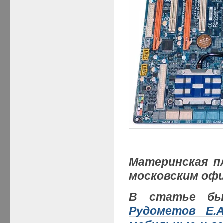
Материнская п
московским офи
В статье был
Рудометов Е.А