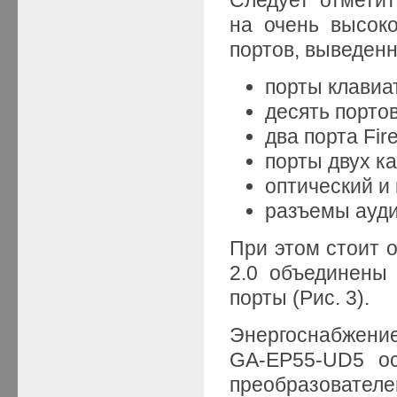
на очень высок
портов, выведен
порты клавиа
десять портов
два порта Fir
порты двух к
оптический и
разъемы ауди
При этом стоит о
2.0 объединены
порты (Рис. 3).
Энергоснабжени
GA-EP55-UD5 ос
преобразователе