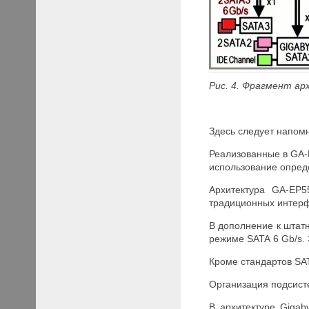
Рис. 4. Фрагмент а
Здесь следует напомн
Реализованные в GA-E
использование опред
Архитектура GA-EP
традиционных интерф
В дополнение к штатн
режиме SATA 6 Gb/s.
Кроме стандартов SAT
Организация подсист
В архитектуре Gigab