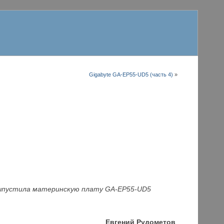
Gigabyte GA-EP55-UD5 (часть 4)
»
выпустила материнскую плату GA-E
P55-UD5
Евгений Рудометов