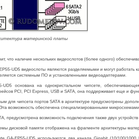
рхитектура материнской платы
ит, что наличие нескольких видеослотов (более одного) обеспечив
P55-UD5 видеослоты являются разделяемыми и могут работать как P
еляется системным ПО и установленными видеоадаптерами.
55-UD5 основана на однокристальном чипсете, обеспечивающ
ейсов PCI, PCI Express, USB и SATA, она поддерживает еще и фун
ым для чипсета портов SATA в архитектуре предусмотрены дополн
 Эта возможность обеспечена специализированными микросхемами
A, предусмотрена возможность подключения также двух устройств 
емы дисковой памяти отображена на фрагменте архитектуры матери
yte GA-EP55-UD5 используются два канала Gigabit (10/100/1000 