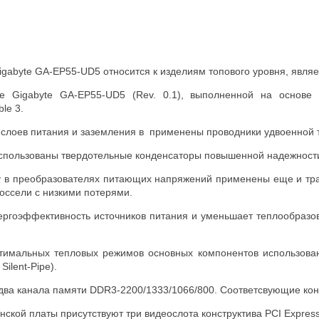
igabyte GA-EP55-UD5 относится к изделиям топового уровня, явл
е Gigabyte GA-EP55-UD5 (Rev. 0.1), выполненной на основе 
ble 3.
ля слоев питания и заземления в применены проводники удвоенной
 использованы твердотельные конденсаторы повышенной надежност
у в преобразователях питающих напряжений применены еще и тр
оссели с низкими потерями.
ргоэффективность источников питания и уменьшает теплообразова
тимальных тепловых режимов основных компонентов использова
Silent-Pipe).
два канала памяти DDR3-2200/1333/1066/800. Соответсвующие кон
ской платы присутствуют три видеослота конструктива PCI Express x