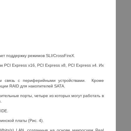
ает поддержку режимов SLI/CrossFireX.
CI Express x16, PCI Express x8, PCI Express x4. Их
ем связь с периферийными устройствами. Кроме
кции RAID для накопителей SATA.
ительные порты, четыре из которых могут работать в
.
IDE.
нской платы (Рис. 4).
Mbits/s) LAN, созданные на основе микросхем Real