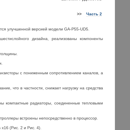
>>
Часть 2
яется улучшенной версией модели GA-P55-UD5.
шестислойного дизайна, реализованы компоненты
 толщины.
и.
анзисторы с пониженным сопротивлением каналов, а
ние, что в частности, снижает нагрузку на средства
ны компактные радиаторы, соединенные тепловыми
троллеры встроены непосредственно в процессор.
16 (Рис. 2 и Рис. 4).