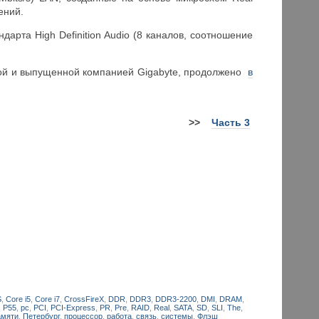
ений.
арта High Definition Audio (8 каналов, соотношение
ой и выпущенной компанией Gigabyte, продолжено
в
>>
Часть 3
S
,
Core i5
,
Core i7
,
CrossFireX
,
DDR
,
DDR3
,
DDR3-2200
,
DMI
,
DRAM
,
,
P55
,
pc
,
PCI
,
PCI-Express
,
PR
,
Pre
,
RAID
,
Real
,
SATA
,
SD
,
SLI
,
The
,
амяти
,
Петербург
,
процессор
,
работа
,
связь
,
системы
,
Флэш