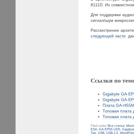
8111D. Их совместное
Для поддержки аудиов
сигнал/шум микросхе
Рассмотрение архите
следующей части
дан
Ссылки по тем
Gigabyte GA-EP
Gigabyte GA-EP
Плата GA-H55M
Топовая плата д
Топовая плата д
Filed under
Все статьи
,
Мате
ESA
,
GA-EP55-UD5
,
Gigabyt
Top
,
USB
,
USB 2.0
,
WordPre