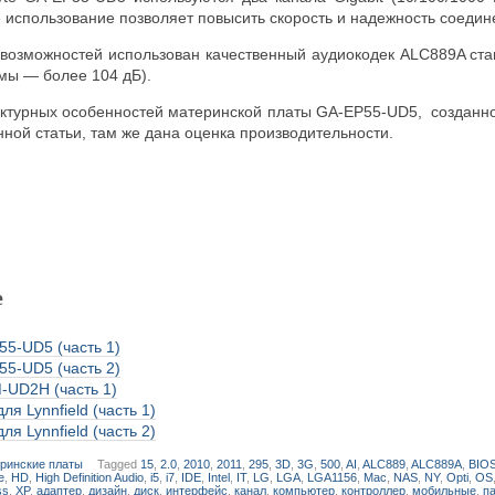
 использование позволяет повысить скорость и надежность соедин
озможностей использован качественный аудиокодек ALC889A станд
мы — более 104 дБ).
ктурных особенностей материнской платы GA-EP55-UD5, созданн
ной статьи, там же дана оценка производительности.
е
55-UD5 (часть 1)
55-UD5 (часть 2)
-UD2H (часть 1)
ля Lynnfield (часть 1)
ля Lynnfield (часть 2)
ринские платы
Tagged
15
,
2.0
,
2010
,
2011
,
295
,
3D
,
3G
,
500
,
AI
,
ALC889
,
ALC889A
,
BIO
e
,
HD
,
High Definition Audio
,
i5
,
i7
,
IDE
,
Intel
,
IT
,
LG
,
LGA
,
LGA1156
,
Mac
,
NAS
,
NY
,
Opti
,
OS
ss
,
XP
,
адаптер
,
дизайн
,
диск
,
интерфейс
,
канал
,
компьютер
,
контроллер
,
мобильные
,
п