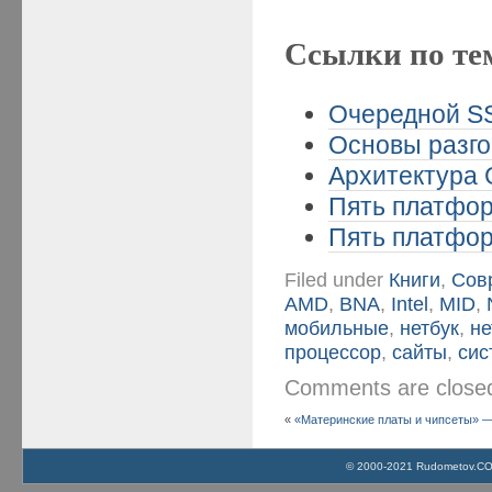
Ссылки по те
Очередной SS
Основы разго
Архитектура 
Пять платформ
Пять платформ
Filed under
Книги
,
Сов
AMD
,
BNA
,
Intel
,
MID
,
мобильные
,
нетбук
,
не
процессор
,
сайты
,
сис
Comments are clos
«
«Материнские платы и чипсеты» — 
© 2000-2021 Rudometov.COM 