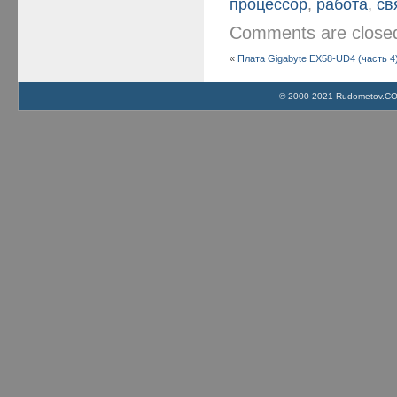
процессор
,
работа
,
св
Comments are clos
«
Плата Gigabyte EX58-UD4 (часть 4
© 2000-2021 Rudometov.COM 