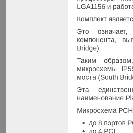
LGA1156 и работ
Комплект являет
Это означает,
компонента, вы
Bridge).
Таким образо
микросхемы iP5
моста (South Brid
Эта единстве
наименование Pla
Микросхема PCH
до 8 портов P
до 4 PCI,