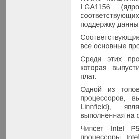
LGA1156 (ядро
соответствующи
поддержку данны
Соответствующи
все основные пр
Среди этих про
которая выпуст
плат.
Одной из топов
процессоров, в
Linnfield)
,
явл
выполненная на о
Чипсет Intel P
процессоры Inte