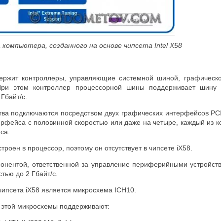
 компьютера, созданного на основе чипсета Intel X58
ержит контроллеры, управляющие системной шиной, графическо
При этом контроллер процессорной шины поддерживает шину Q
 Гбайт/с.
ва подключаются посредством двух графических интерфейсов PCI 
рфейса с половинной скоростью или даже на четыре, каждый из ко
са.
троен в процессор, поэтому он отсутствует в чипсете iX58.
понентой, ответственной за управление периферийными устройст
тью до 2 Гбайт/с.
чипсета iX58 является микросхема ICH10.
 этой микросхемы поддерживают: