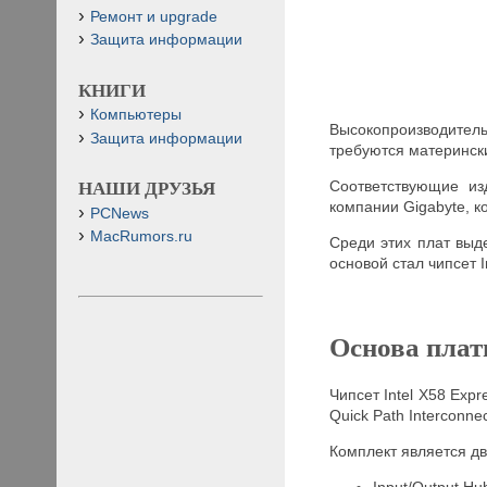
Ремонт и upgrade
Защита информации
КНИГИ
Компьютеры
Высокопроизводите
Защита информации
требуются матерински
Соответствующие из
НАШИ ДРУЗЬЯ
компании Gigabyte, 
PCNews
MacRumors.ru
Среди этих плат выд
основой стал чипсет I
Основа пла
Чипсет Intel X58 Exp
Quick Path Interconnec
Комплект является дв