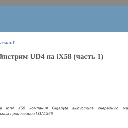
d (часть 3)
нстрим UD4 на iX58 (часть 1)
ета
Intel
X58 компания
Gigabyte выпустила очередную м
ьных процессоров
LGA1366