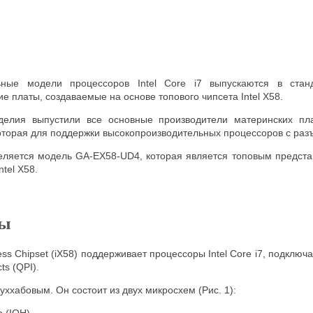
льные модели процессоров Intel Core i7 выпускаются в ста
е платы, создаваемые на основе топового чипсета Intel X58.
делия выпустили все основные производители материнских пл
которая для поддержки высокопроизводительных процессоров с раз
еляется модель GA-EX58-UD4, которая является топовым представ
ntel X58.
ты
ress Chipset (iX58) поддерживает процессоры Intel Core i7, подк
ts (QPI).
уххабовым. Он состоит из двух микросхем (Рис. 1):