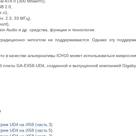
al ATA II (300 Мбайт/с),
B 2.0,
s x1,
v. 2.3, 33 МГц),
unt),
ition Audio и др. средства, функции и технологии.
 традиционно чипсетом не поддерживаются. Однако эту поддер
что в качестве альтернативы ICH10 может использоваться микросх
й платы GA-EX58-UD4, созданной и выпущенной компанией Gigab
е
рим UD4 на iX58 (часть 3)
рим UD4 на iX58 (часть 5)