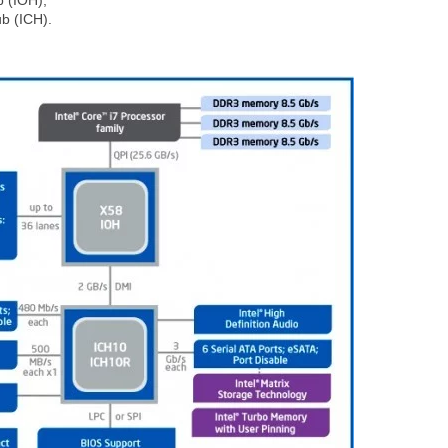
b (IOH),
ub (ICH).