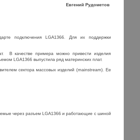
Евгений Рудометов
ндарте подключения LGA1366. Для их поддержки
ат. В качестве примера можно привести изделия
ъемом LGA1366 выпустила ряд материнских плат.
ителем сектора массовых изделий (mainstream). Ее
лючаемые через разъем LGA1366 и работающие c шиной