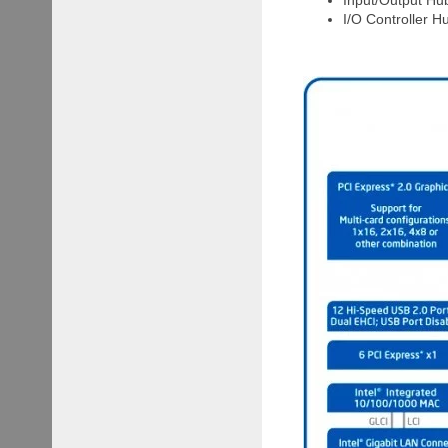
Input/Output Hu
I/O Controller H