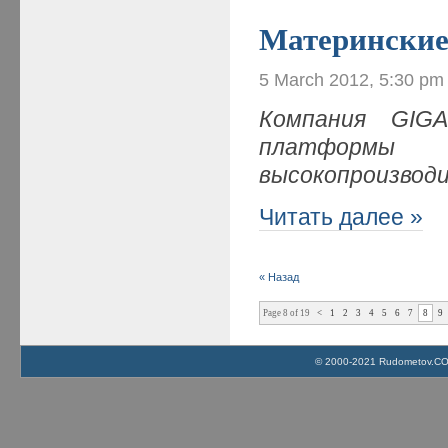
Материнские
5 March 2012, 5:30 pm
Компания
GIG
платформ
высокопроизвод
Читать далее »
« Назад
Page 8 of 19
<
1
2
3
4
5
6
7
8
9
© 2000-2021 Rudometov.COM 