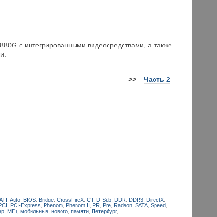
880G с интегрированными видеосредствами, а также
и.
>>
Часть 2
ATI
,
Auto
,
BIOS
,
Bridge
,
CrossFireX
,
CT
,
D-Sub
,
DDR
,
DDR3
,
DirectX
,
PCI
,
PCI-Express
,
Phenom
,
Phenom II
,
PR
,
Pre
,
Radeon
,
SATA
,
Speed
,
ер
,
МГц
,
мобильные
,
нового
,
памяти
,
Петербург
,