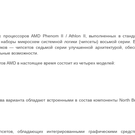
х процессоров AMD Phenom II / Athlon II, выполненных в ста
наборы микросхем системной логики (чипсеты) восьмой серии. 
иков — чипсетов седьмой серии улучшенной архитектурой, обе
ьные возможности.
тов AMD в настоящее время состоит из четырех моделей:
два варианта обладают встроенными в состав компоненты North B
псетов, обладающих интегрированными графическими средств