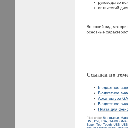
руководство по
оптический дис
Внешний вид материн
основные характерис
Ссылки по тем
Бюджетное виде
Бюджетное виде
Архитектура GA
Бюджетное виде
Плата для фено
Filed under
Все статьи
,
Мате
DMI
,
DVI
,
ESA
,
GA-880GMA
Super
,
Top
,
Touch
,
USB
,
USB
производительность
,
проце