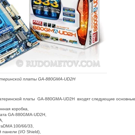
атеринской платы GA-880
GMA
-UD2
H
 материнской платы GA-880GMA-UD2H входят следующие основные
онная коробка,
лата GA-880GMA-UD2H,
A,
traDMA 100/66/33,
 панели (I/O Shield),