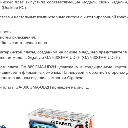
инских плат выпустили соответствующие модели своих изделий,
 (Desktop PC).
твами настольных компьютерных систем с интегрированной графи
ность,
систем охлаждения,
ебольшая конечная цена.
материнской платы, созданной на основе младшего представителя
ивести модель Gigabyte GA-880GMA-UD2H (GA-880GMA-UD2H).
кая плата GA-880GMA-UD2H упакована в традиционную картонн
надписей и фирменных эмблем. На лицевой и обратной сторонах д
анные в данном изделии компании Gigabyte.
й платы GA-880GMA-UD2H приведен на рис. 1.