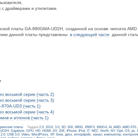
льзователя,
к с драйверами и утилитами.
ской платы GA-880GMA-UD2H, созданной на основе чипсета AMD 
тики данной платы представлены
в следующей части
данной стать
е
о восьмой серии (часть 2)
о восьмой серии (часть 3)
-870A-UD3 (часть 1)
о восьмой серии (часть 4)
мов и атлонов (часть 1)
ринские платы
Tagged
2.0
,
2010
,
3.0
,
3D
,
500
,
880G
,
890FX
,
890GX
,
AI
,
AMD
,
AMD 870
,
-UD2H
,
Gigabyte
,
GPU
,
HD
,
HDMI
,
I/O
,
IDE
,
iPhone
,
iPod
,
IT
,
NEC
,
North
,
NY
,
Opti
,
OS
,
pc
,
 2.0
,
USB 3.0
,
Video
,
WordPress
,
XP
,
блок
,
диск
,
интерфейс
,
канал
,
компьютер
,
контролл
ссор
,
работа
,
системы
,
Флэш
,
цена