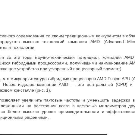
нсивного соревнования со своим традиционным конкурентом в обла
продуктов высоких технологий компания AMD (Advanced Micro
нты и технологии.
ый за эти годы научно-технический потенциал, компания AMD
ихся гибридными процессорами, получившими наименование AMD 
вающее устройство или ускоренный процессорный элемент).
, что микроархитектура гибридных процессоров AMD Fusion APU (
я. Новое изделие компании AMD — это центральный (CPU) и
овом кристалле (рис. 1).
позволяет увеличить тактовые частоты и уменьшить задержки
оложенными на расстоянии всего в несколько миллиметров др
ются более высокие уровни производительности и эффективно
диционными решениями.