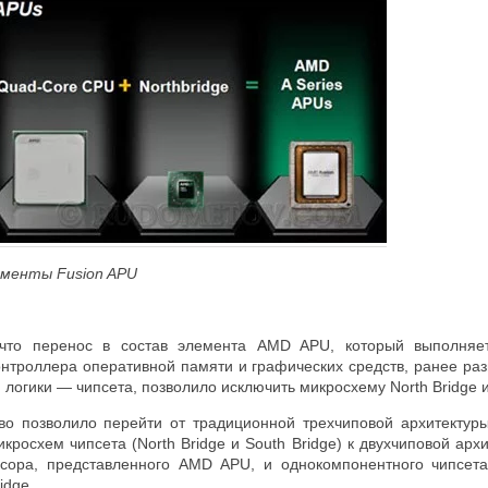
лементы
Fusion
APU
 что перенос в состав элемента AMD APU, который выполняе
онтроллера оперативной памяти и графических средств, ранее ра
логики — чипсета, позволило исключить микросхему North Bridge 
во позволило перейти от традиционной трехчиповой архитектур
кросхем чипсета (North Bridge и South Bridge) к двухчиповой арх
ссора, представленного AMD APU, и однокомпонентного чипсет
idge.