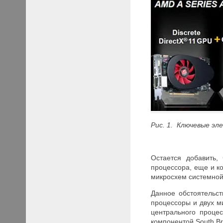
Рис. 1. Ключевые э
Остается добавить,
процессора, еще и к
микросхем системной 
Данное обстоятельст
процессоры и двух ми
центрального проце
компонентой South Br