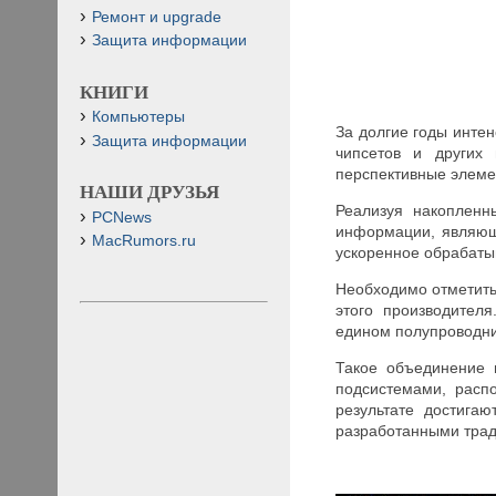
Ремонт и upgrade
Защита информации
КНИГИ
Компьютеры
За долгие годы инте
Защита информации
чипсетов и других 
перспективные элеме
НАШИ ДРУЗЬЯ
Реализуя накопленн
PCNews
информации, являющ
MacRumors.ru
ускоренное обрабаты
Необходимо отметить
этого производител
едином полупроводник
Такое объединение 
подсистемами, расп
результате достига
разработанными тра