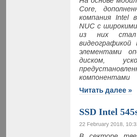
На основе мобил
Core, дополне
компания Intel
NUC с широкими
из них стал 
видеографикой 
элементами о
диском, уск
предустанов
компонентами
Читать далее »
SSD Intel 54
22 February 2018, 10:
В секторе твер