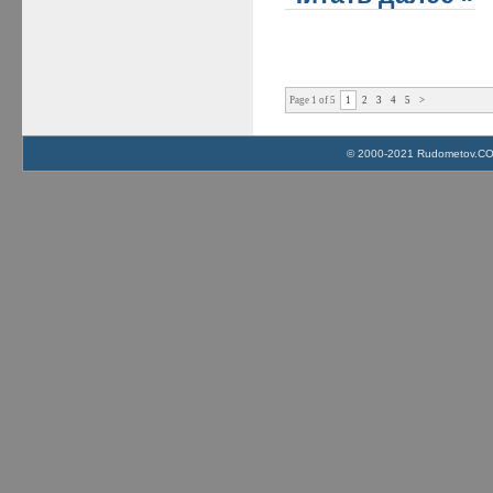
Page 1 of 5
1
2
3
4
5
>
© 2000-2021 Rudometov.COM 