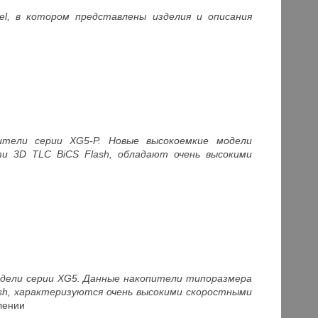
el, в котором представлены изделия и описания
ители серии XG5-P. Новые высокоемкие модели
ти 3D TLC BiCS Flash, обладают очень высокими
одели серии XG5. Данные накопители типоразмера
ash, характеризуются очень высокими скоростными
блении