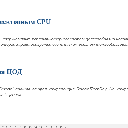
десктопным CPU
и сверхкомпактных компьютерных систем целесообразно исполь
 T, которая характеризуется очень низким уровнем теплообразова
ля ЦОД
Selectel прошла вторая конференция SelectelTechDay. На ко
я IT-рынка
6
7
8
9
10
11
12
13
14
15
16
17
18
19
>