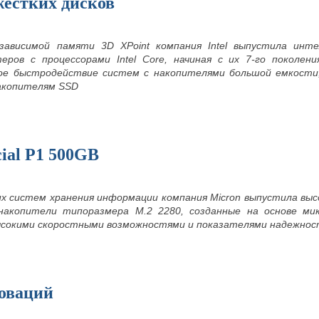
жестких дисков
езависимой памяти 3D XPoint компания Intel выпустила инт
ров с процессорами Intel Core, начиная с их 7-го поколен
ое быстродействие систем с накопителями большой емкости
акопителям SSD
ial P1 500GB
х систем хранения информации компания Micron выпустила вы
е накопители типоразмера M.2 2280, созданные на основе м
сокими скоростными возможностями и показателями надежност
оваций