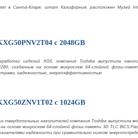
tel в Санта-Кларе, штат Калифорния, расположен Музей Int
 KXG50PNV2T04 с 2048GB
зработки изделий XG5, компания Toshiba выпустила накоп
280, созданные на основе микросхем 64-слойной флэш-памя
етрами, надежностью, энергоэффективностью
 KXG50ZNV1T02 с 1024GB
их твердотельных накопителей компания Toshiba выпустила м
е на основе микросхем 64-слойной флэш-памяти 3D TLC BiCS Fl
казателями надежности при сравнительно низком
энергопотре