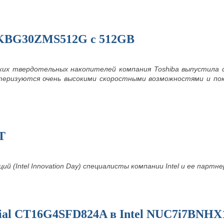
 KBG30ZMS512G с 512GB
ких твердотельных накопителей компания Toshiba выпустил
теризуются очень высокими скоростными возможностями и по
T
ий (Intel Innovation Day) специалисты компании Intel и ее парт
ial CT16G4SFD824A в Intel NUC7i7BNHX