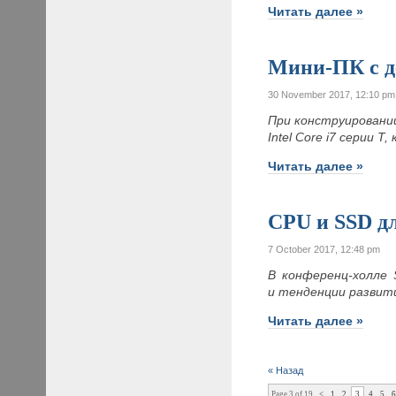
Читать далее »
Мини-ПК с 
30 November 2017, 12:10 pm
При конструировани
Intel Core i7 серии
Читать далее »
CPU и SSD д
7 October 2017, 12:48 pm
В конференц-холле 
и тенденции развити
Читать далее »
« Назад
Page 3 of 19
<
1
2
3
4
5