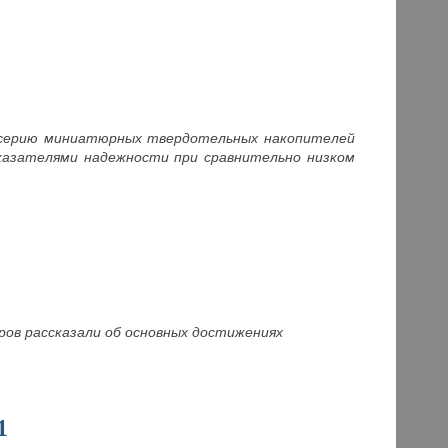
а серию миниатюрных твердотельных накопителей
казателями надежности при сравнительно низком
неров рассказали об основных достижениях
1