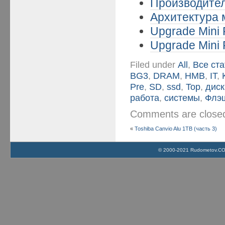
Производител
Архитектура м
Upgrade Mini 
Upgrade Mini 
Filed under
All
,
Все ста
BG3
,
DRAM
,
HMB
,
IT
,
Pre
,
SD
,
ssd
,
Top
,
диск
работа
,
системы
,
Флэ
Comments are clos
«
Toshiba Canvio Alu 1TB (часть 3)
© 2000-2021 Rudometov.COM 