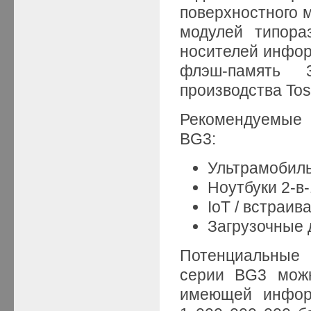
поверхностного 
модулей типора
носителей инфор
флэш-память
производства Tos
Рекомендуемые 
BG3:
Ультрамобил
Ноутбуки 2-в-
IoT / встраив
Загрузочные 
Потенциальные 
серии BG3 можн
имеющей инфор