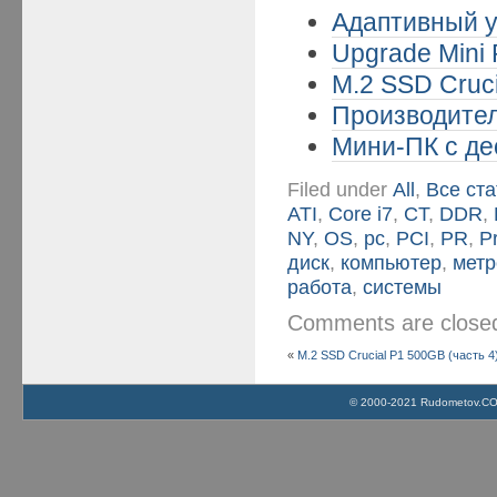
Адаптивный у
Upgrade Mini 
M.2 SSD Cruci
Производител
Мини-ПК с де
Filed under
All
,
Все ста
ATI
,
Core i7
,
CT
,
DDR
,
NY
,
OS
,
pc
,
PCI
,
PR
,
P
диск
,
компьютер
,
метр
работа
,
системы
Comments are clos
«
M.2 SSD Crucial P1 500GB (часть 4
© 2000-2021 Rudometov.COM 