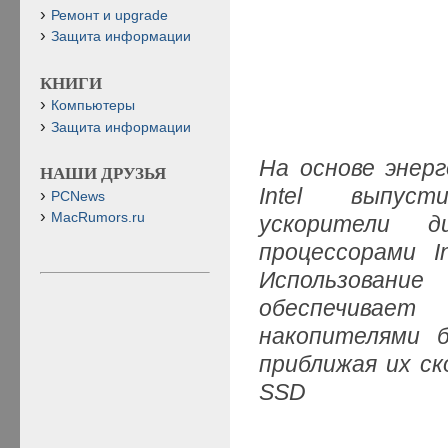
Ремонт и upgrade
Защита информации
КНИГИ
Компьютеры
Защита информации
На основе энер
НАШИ ДРУЗЬЯ
Intel выпуст
PCNews
MacRumors.ru
ускорители д
процессорами I
Использован
обеспечивает
накопителями 
приближая их с
SSD