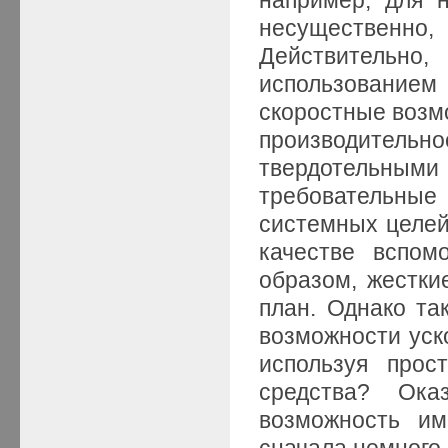
несущественно,
Действительн
использованием
скоростные возм
производитель
твердотельным
требовательные
системных целей
качестве вспом
образом, жестки
план. Однако та
возможности уск
используя прос
средства? Ока
возможность им
сначала немного 