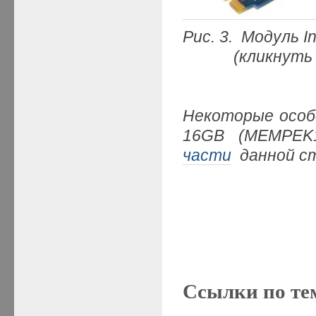
Рис.
3.
Модуль
I
(кликнуть мыш
Некоторые осо
16
GB (
MEMPEK
части
данной с
Ссылки по те