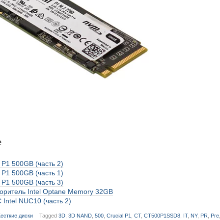
е
 P1 500GB (часть 2)
 P1 500GB (часть 1)
 P1 500GB (часть 3)
оритель Intel Optane Memory 32GB
 Intel NUC10 (часть 2)
есткие диски
Tagged
3D
,
3D NAND
,
500
,
Crucial P1
,
CT
,
CT500P1SSD8
,
IT
,
NY
,
PR
,
Pre