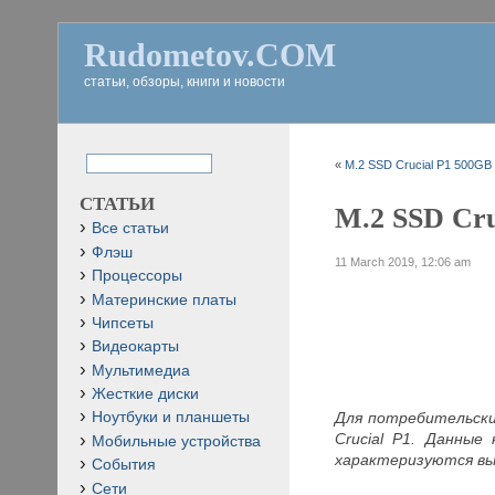
Rudometov.COM
статьи, обзоры, книги и новости
«
M.2 SSD Crucial P1 500GB 
СТАТЬИ
M.2 SSD Cru
Все статьи
Флэш
11 March 2019, 12:06 am
Процессоры
Материнские платы
Чипсеты
Видеокарты
Мультимедиа
Жесткие диски
Для потребительски
Ноутбуки и планшеты
Crucial P1. Данны
Мобильные устройства
характеризуются вы
События
Сети