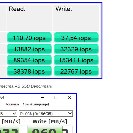
ы теста
AS
SSD Benchmark