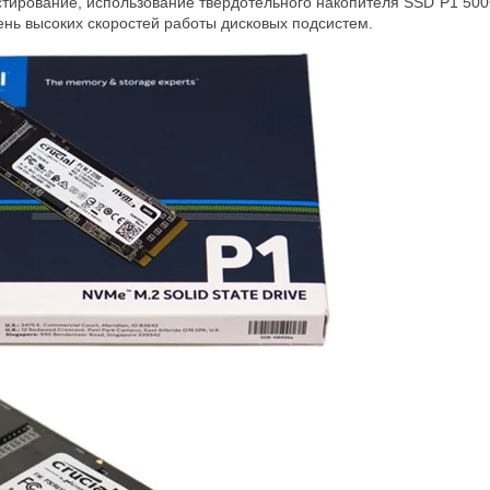
естирование, использование твердотельного накопителя SSD P1 5
ень высоких скоростей работы дисковых подсистем.