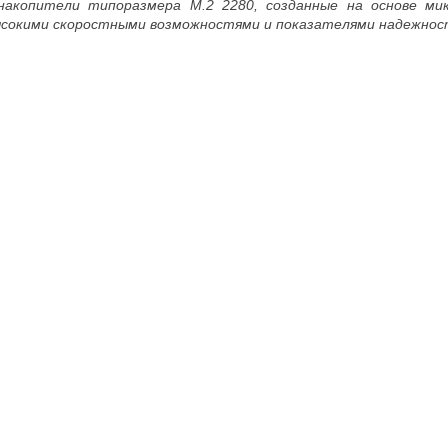
е накопители типоразмера M.2 2280, созданные на основе м
сокими скоростными возможностями и показателями надежност