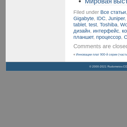
Мировая выст
Filed under
Все статьи
Gigabyte
,
IDC
,
Juniper
tablet
,
test
,
Toshiba
,
Wo
дизайн
,
интерфейс
,
к
планшет
,
процессор
,
С
Comments are clos
«
Инновации плат 900-й серии (часть
© 2000-2021 Rudometov.COM 