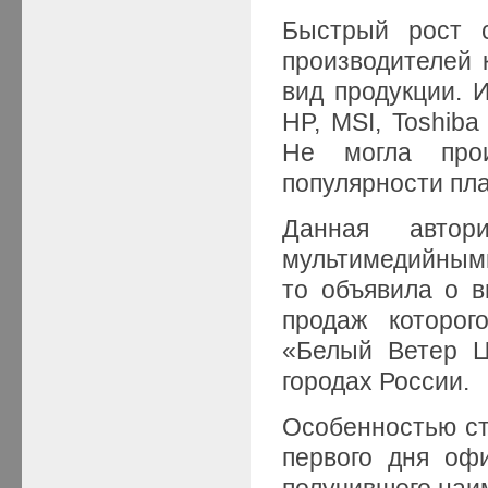
Быстрый рост с
производителей 
вид продукции. И
HP, MSI, Toshiba
Не могла прои
популярности пла
Данная автор
мультимедийными
то объявила о в
продаж которог
«Белый Ветер 
городах России.
Особенностью ст
первого дня оф
получившего наим