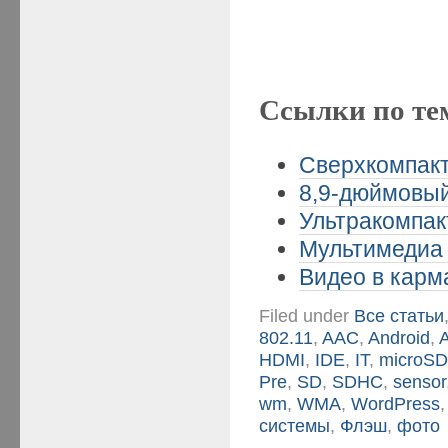
Ссылки по те
Сверхкомпакт
8,9-дюймовый
Ультракомпак
Мультимедиа 
Видео в карма
Filed under
Все статьи
802.11
,
AAC
,
Android
,
HDMI
,
IDE
,
IT
,
microS
Pre
,
SD
,
SDHC
,
sensor
wm
,
WMA
,
WordPress
системы
,
Флэш
,
фото