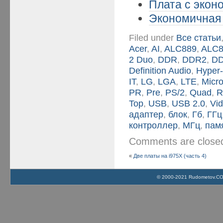
Плата с эконо
Экономичная 
Filed under
Все статьи
Acer
,
AI
,
ALC889
,
ALC
2 Duo
,
DDR
,
DDR2
,
D
Definition Audio
,
Hyper
IT
,
LG
,
LGA
,
LTE
,
Micro
PR
,
Pre
,
PS/2
,
Quad
,
R
Top
,
USB
,
USB 2.0
,
Vi
адаптер
,
блок
,
Гб
,
ГГц
контроллер
,
МГц
,
пам
Comments are clos
«
Две платы на i975X (часть 4)
© 2000-2021 Rudometov.COM 