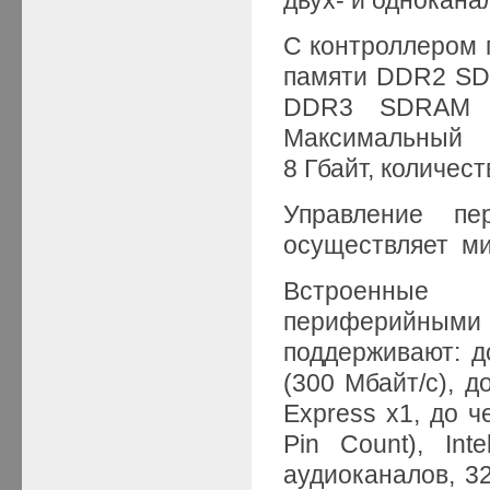
двух- и однокана
С контроллером 
памяти DDR2 SDR
DDR3 SDRAM (
Максимальный 
8 Гбайт, количес
Управление пе
осуществляет ми
Встроенные 
периферийны
поддерживают: до
(300 Мбайт/с), д
Express x1, до ч
Pin Count), Int
аудиоканалов, 32