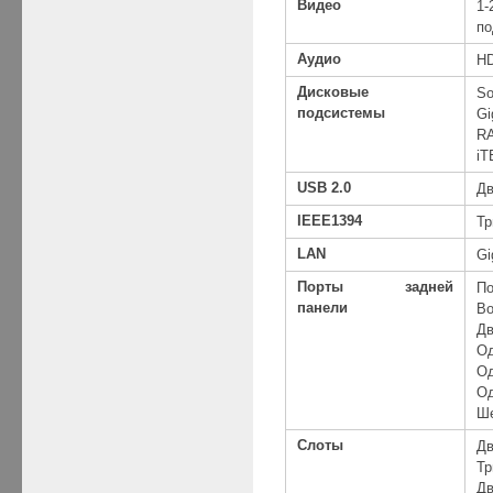
Видео
1
по
Аудио
HD
Дисковые
So
подсистемы
Gi
RA
iT
USB 2.0
Дв
IEEE1394
Тр
LAN
Gi
Порты
задней
По
панели
Во
Дв
Од
Од
Од
Ше
Слоты
Дв
Тр
Дв