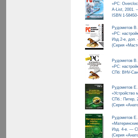
«PC: Overcloc
A-List, 2001. 
ISBN 1-58450-
Рудометов В.
«PC: настройк
Изд.2-е, доп.
(Серия «Маст
Рудометов В.
«PC: настройк
СПб: BHV-Санк
Рудометов Е.
«Устройство 
СПб.: Питер, 
(Серия «Анат
Рудометов Е.
«Материнские
Изд. 4-е. — С
(Серия «Анат