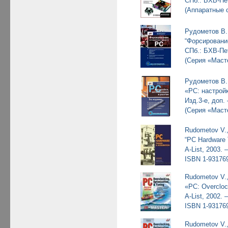
СПб.: БХВ-Пет
(Аппаратные 
Рудометов В.
“Форсировани
СПб.: БХВ-Пет
(Серия «Маст
Рудометов В.
«PC: настройк
Изд.3-е, доп.
(Серия «Маст
Rudometov V.
“PC Hardware 
A-List, 2003. 
ISBN 1-931769
Rudometov V.
«PC: Overclock
A-List, 2002. 
ISBN 1-931769
Rudometov V.