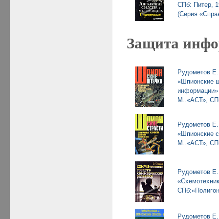
СПб: Питер, 1
(Серия «Спра
Защита инф
Рудометов Е.
«Шпионские ш
информации»
М.:«АСТ»; СП
Рудометов Е.
«Шпионские с
М.:«АСТ»; СП
Рудометов Е.
«Схемотехник
СПб:«Полигон
Рудометов Е.