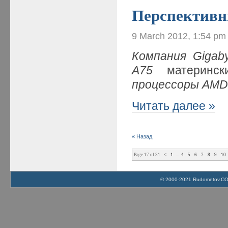
Перспективн
9 March 2012, 1:54 pm
Компания
Gigab
A
75
материнс
процессоры
AM
Читать далее »
« Назад
Page 17 of 31
<
1
...
4
5
6
7
8
9
10
© 2000-2021 Rudometov.COM 