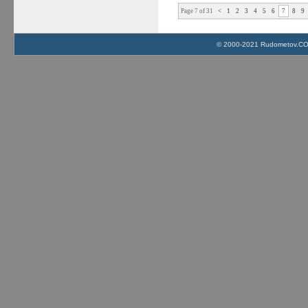
Page 7 of 31
<
1
2
3
4
5
6
7
8
9
© 2000-2021 Rudometov.COM 