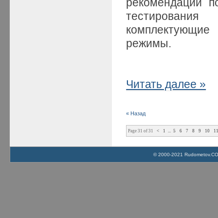
рекомендации п
тестирования
комплектующие
режимы.
Читать далее »
« Назад
Page 31 of 31
<
1
...
5
6
7
8
9
10
1
© 2000-2021 Rudometov.COM 