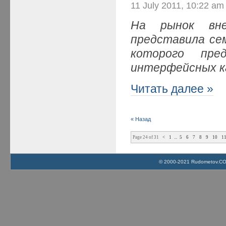
11 July 2011, 10:22 am
На рынок вн
представила сем
которого пре
интерфейсных к
Читать далее »
« Назад
Page 24 of 31
<
1
...
5
6
7
8
9
10
1
© 2000-2021 Rudometov.COM 