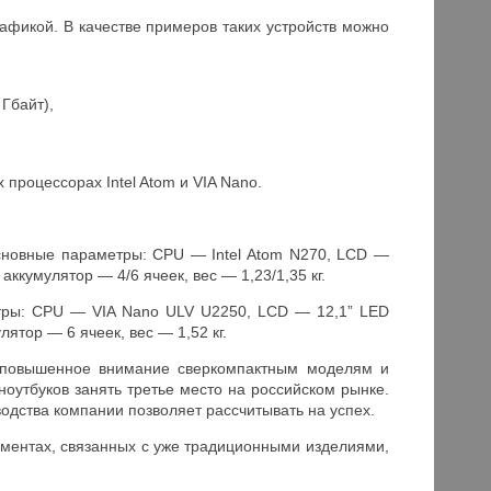
афикой. В качестве примеров таких устройств можно
 Гбайт),
процессорах Intel Atom и VIA Nano.
основные параметры: CPU — Intel Atom N270, LCD —
ккумулятор — 4/6 ячеек, вес — 1,23/1,35 кг.
тры: CPU — VIA Nano ULV U2250, LCD — 12,1” LED
ятор — 6 ячеек, вес — 1,52 кг.
 повышенное внимание сверкомпактным моделям и
ноутбуков занять третье место на российском рынке.
дства компании позволяет рассчитывать на успех.
гментах, связанных с уже традиционными изделиями,