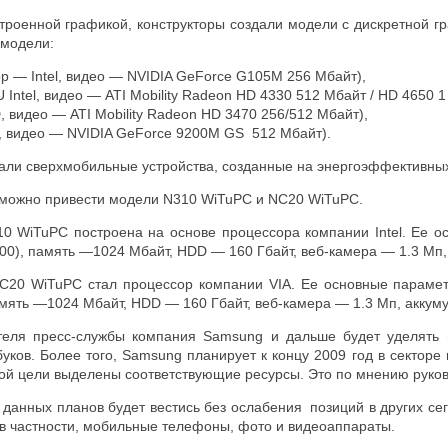
троенной графикой, конструкторы создали модели с дискретной гр
 модели:
р — Intel, видео — NVIDIA GeForce G105M 256 Мбайт),
Intel, видео — ATI Mobility Radeon HD 4330 512 Мбайт / HD 4650 1
 видео — ATI Mobility Radeon HD 3470 256/512 Мбайт),
l, видео — NVIDIA GeForce 9200M GS 512 Мбайт).
ли сверхмобильные устройства, созданные на энергоэффективных 
 можно привести модели N310 WiTuPC и NC20 WiTuPC.
0 WiTuPC построена на основе процессора компании Intel. Ее 
0), память —1024 Мбайт, HDD — 160 Гбайт, веб-камера — 1.3 Мп, а
C20 WiTuPC стал процессор компании VIA. Ее основные параме
ять —1024 Мбайт, HDD — 160 Гбайт, веб-камера — 1.3 Мп, аккумул
теля пресс-службы компания Samsung и дальше будет уделять
уков. Более того, Samsung планирует к концу 2009 год в секторе 
ой цели выделены соответствующие ресурсы. Это по мнению руково
 данных планов будет вестись без ослабения позиций в других се
 в частности, мобильные телефоны, фото и видеоаппараты.