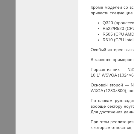
Кроме моделей со вс
привести следующие
Q320 (процессо
R522/R520 (CPU 
R505 (CPU AMD,
R610 (CPU Inte
Особый интерес вызва
В качестве примеров
Первая из них — N31
10,1” WSVGA (1024×60
Основой второй — N
WXGA (1280×800), пам
По словам руководи
вообще сектору ноутб
Для достижения данн
При этом реализация
к которым относятся,