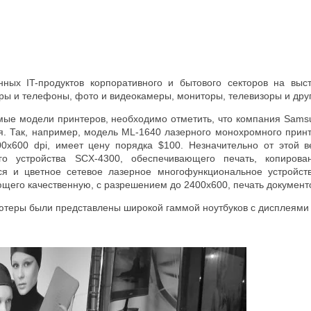
нных IT-продуктов корпоративного и бытового секторов на вы
ы и телефоны, фото и видеокамеры, мониторы, телевизоры и друг
ые модели принтеров, необходимо отметить, что компания Sams
я. Так, например, модель ML-1640 лазерного монохромного принт
0х600 dpi, имеет цену порядка $100. Незначительно от этой 
го устройства SCX-4300, обеспечивающего печать, копиров
тся и цветное сетевое лазерное многофункциональное устройс
щего качественную, с разрешением до 2400х600, печать документо
теры были представлены широкой гаммой ноутбуков с дисплеями о