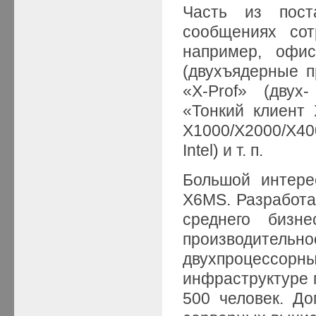
Часть из пост
сообщениях сот
например, офис
(двухъядерные п
«X-Prof» (двух
«Тонкий клиент 
X1000/X2000/Х4
Intel) и т. п.
Большой интере
X6MS. Разработа
среднего бизн
производител
двухпроцессо
инфраструктуре 
500 человек. До