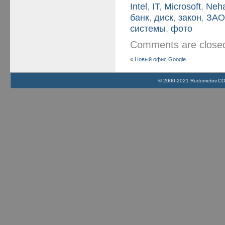
Intel
,
IT
,
Microsoft
,
Neh
банк
,
диск
,
закон
,
ЗА
системы
,
фото
Comments are clos
«
Новый офис Google
© 2000-2021 Rudometov.COM 