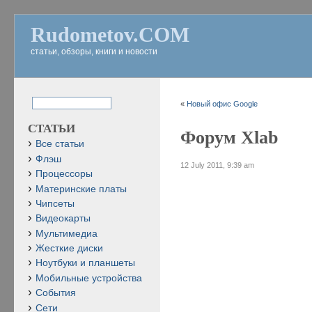
Rudometov.COM
статьи, обзоры, книги и новости
«
Новый офис Google
СТАТЬИ
Форум Xlab
Все статьи
Флэш
12 July 2011, 9:39 am
Процессоры
Материнские платы
Чипсеты
Видеокарты
Мультимедиа
Жесткие диски
Ноутбуки и планшеты
Мобильные устройства
События
Сети