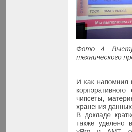
Фото 4. Выст
технического пр
И как напомнил п
корпоративного
чипсеты, матери
хранения данных
В докладе крат
также уделено в
vPro и AMT, о