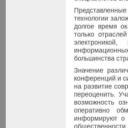
Представленные 
технологии зало
долгое время о
только отрасле
электроникой,
информационн
большинства стр
Значение различ
конференций и с
на развитие сов
переоценить. Уч
возможность оз
оперативно об
информируют о 
общественност