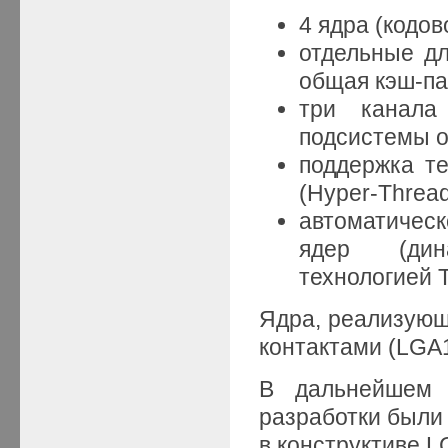
4 ядра (кодов
отдельные дл
общая кэш-па
три канала
подсистемы 
поддержка те
(Hyper-Thread
автоматичес
ядер (дина
технологией T
Ядра, реализующи
контактами (LGA
В дальнейшем 
разработки были в
в конструктиве L