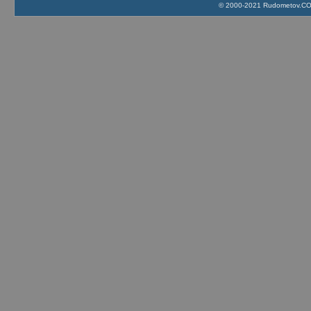
© 2000-2021 Rudometov.COM 