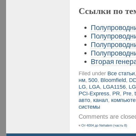
Ссылки по те
Полупроводни
Полупроводни
Полупроводни
Полупроводни
Вторая генера
Filed under
Все статьи
нм
,
500
,
Bloomfield
,
D
LG
,
LGA
,
LGA1156
,
LG
PCI-Express
,
PR
,
Pre
,
авто
,
канал
,
компьюте
системы
Comments are clos
«
От 4004 до Nehalem (часть 8)